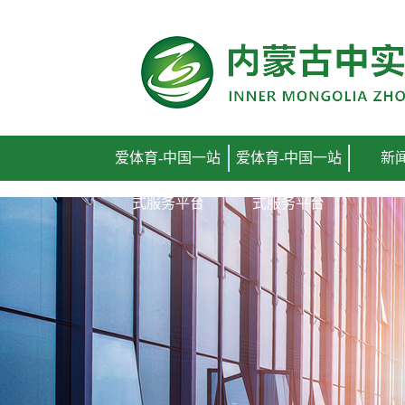
爱体育-中国一站式服务平台
爱体育-中国一站
爱体育-中国一站
新
式服务平台
式服务平台