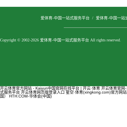
爱体育-中国一站式服务平台
/
爱体育-中国一
Copyright © 2002-2026 爱体育-中国一站式服务平台 All rights reserved.
开云体育官方网站 - Kaiyun中国官网在线平台 | 开云·体育
开云体育官网
式服务平台
开云体育网页版登录入口
星空·体育(xingkong.com)官方网站
国）
HTH.COM-华体会(中国)