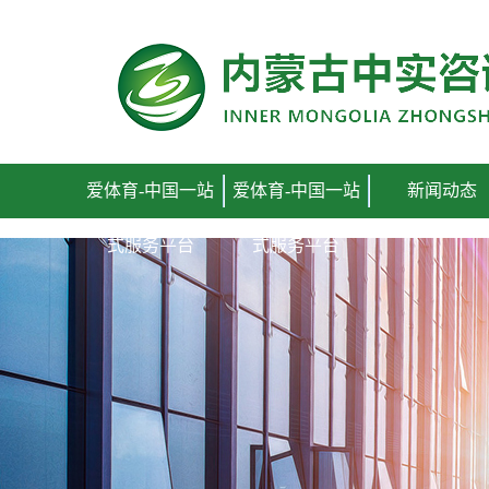
爱体育-中国一站式服务平台
爱体育-中国一站
爱体育-中国一站
新闻动态
式服务平台
式服务平台