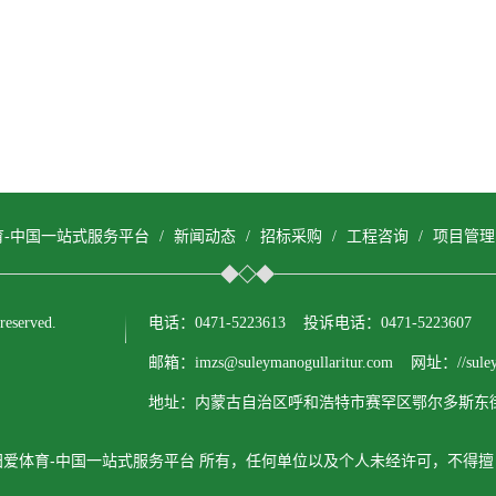
育-中国一站式服务平台
/
新闻动态
/
招标采购
/
工程咨询
/
项目管理
served.
电话：0471-5223613 投诉电话：0471-5223607
邮箱：imzs@suleymanogullaritur.com 网址：//suleyma
地址：内蒙古自治区呼和浩特市赛罕区鄂尔多斯东街
爱体育-中国一站式服务平台 所有，任何单位以及个人未经许可，不得