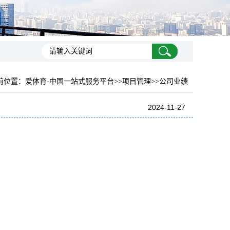
前位置：
爱体育-中国一站式服务平台
>>项目管理>>公司业绩
2024-11-27