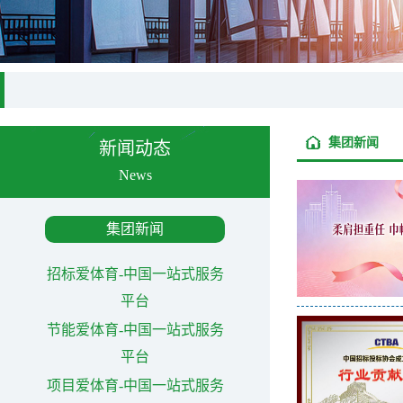
集团新闻
新闻动态
News
集团新闻
招标爱体育-中国一站式服务
平台
节能爱体育-中国一站式服务
平台
项目爱体育-中国一站式服务