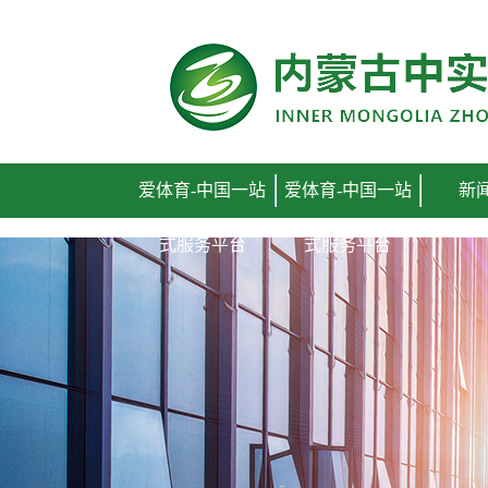
爱体育-中国一站式服务平台
爱体育-中国一站
爱体育-中国一站
新
式服务平台
式服务平台