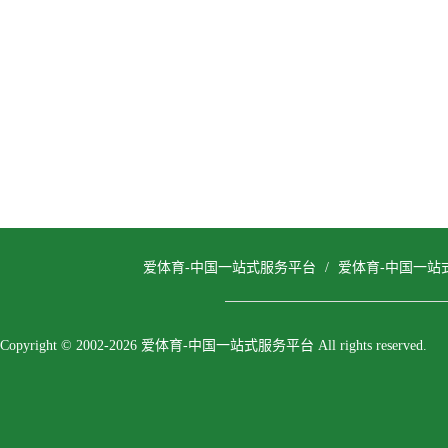
爱体育-中国一站式服务平台
/
爱体育-中国一
Copyright © 2002-2026 爱体育-中国一站式服务平台 All rights reserved.