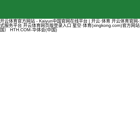
开云体育官方网站 - Kaiyun中国官网在线平台 | 开云·体育
开云体育官网
式服务平台
开云体育网页版登录入口
星空·体育(xingkong.com)官方网站
国）
HTH.COM-华体会(中国)