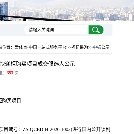
前位置：
爱体育-中国一站式服务平台
>>招标采购>>中标公示
快递柜购买项目成交候选人公示
览量：
353
次
柜购买项目
项目编号：ZS-QCED-H-2026-1002)进行国内公开谈判