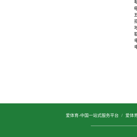
电
电
爱体育-中国一站式服务平台
/
爱体