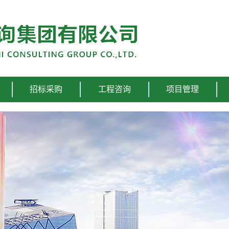
招标采购
工程咨询
项目管理