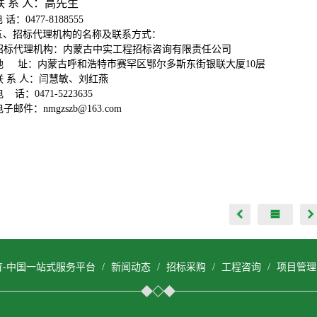
联 系 人：高先生
 话：0477-8188555
五
、招标代理机构的名称及联系方式：
招标代理机构：内蒙古中实工程招标咨询有限责任公司
地 址：内蒙古呼和浩特市赛罕区鄂尔多斯东街银联大厦10层
联 系 人：闫慧敏、刘红燕
 话：0471-5223635
电子邮件：nmgzszb@163.com
育-中国一站式服务平台
/
新闻动态
/
招标采购
/
工程咨询
/
项目管理