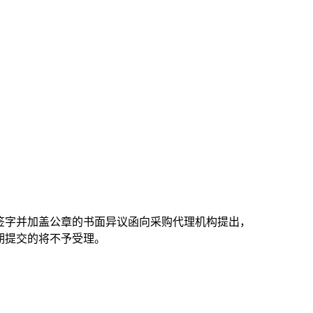
签字并加盖公章的书面异议函向采购代理机构提出，
期提交的将不予受理。