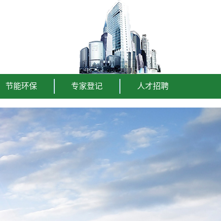
节能环保
专家登记
人才招聘