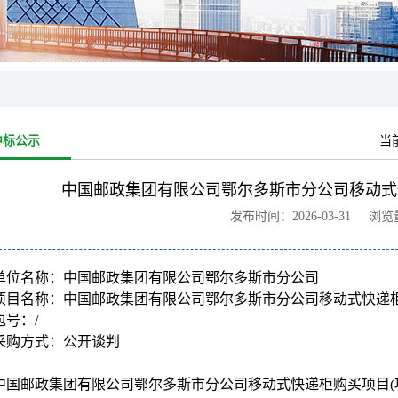
中标公示
当
中国邮政集团有限公司鄂尔多斯市分公司移动式
发布时间：2026-03-31 浏
单位名称：中国邮政集团有限公司鄂尔多斯市分公司
项目名称：中国邮政集团有限公司鄂尔多斯市分公司移动式快递
包号：/
采购方式：公开谈判
中国邮政集团有限公司鄂尔多斯市分公司移动式快递柜购买项目
(