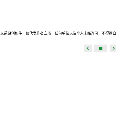
本文系原创稿件，仅代表作者立场，任何单位以及个人未经许可，不得擅