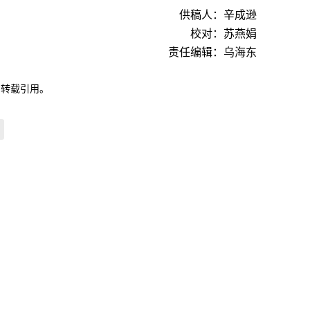
供稿人：辛成逊
校对：苏燕娟
责任编辑：乌海东
自转载引用。