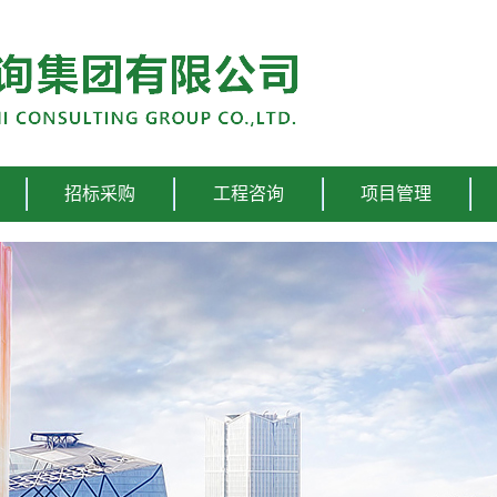
招标采购
工程咨询
项目管理