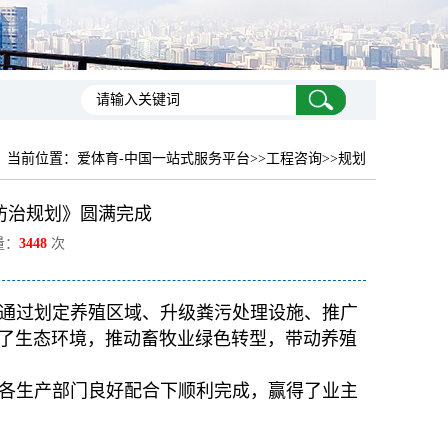
当前位置：
爱体育-中国一站式服务平台
>>工程咨询>>规划
防治规划》圆满完成
量：
3448
次
通过划定养殖区域、升级粪污处理设施、推广
了生态环境，推动畜牧业绿色转型，带动养殖
各生产部门良好配合下顺利完成，赢得了业主