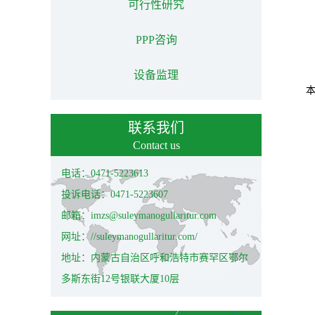
可行性研究
PPP咨询
设备监理
联系我们
Contact us
电话：0471-5223613
投诉电话：0471-5223607
邮箱：imzs@suleymanogullaritur.com
网址：//suleymanogullaritur.com/
地址：内蒙古自治区呼和浩特市赛罕区鄂尔
多斯东街12号银联大厦10层