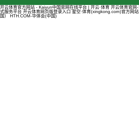
开云体育官方网站 - Kaiyun中国官网在线平台 | 开云·体育
开云体育官网
式服务平台
开云体育网页版登录入口
星空·体育(xingkong.com)官方网站
国）
HTH.COM-华体会(中国)