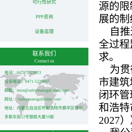
可行性研究
源的限
展的制
PPP咨询
自推
设备监理
全过程
联系我们
求。
Contact us
为贯
电话：0471-5223613
市建筑
投诉电话：0471-5223607
邮箱：imzs@suleymanogullaritur.com
闭环管
网址：//suleymanogullaritur.com/
和浩特
地址：内蒙古自治区呼和浩特市赛罕区鄂尔
多斯东街12号银联大厦10层
2027