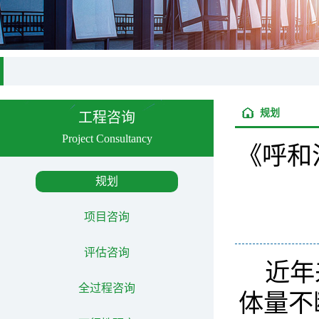
规划
工程咨询
Project Consultancy
《呼和
规划
项目咨询
评估咨询
近年
全过程咨询
体量不