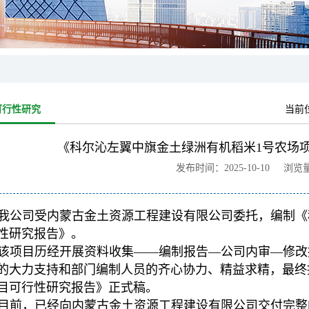
可行性研究
当前
《科尔沁左翼中旗金土绿洲有机稻米1号农场
发布时间：2025-10-10 浏览
我公司受内蒙古金土资源工程建设有限公司委托，编制《
性研究报告》。
该项目历经开展资料收集——编制报告—公司内审—修改
的大力支持和部门编制人员的齐心协力、精益求精，最终
目可行性研究报告》正式稿。
目前，已经向内蒙古金土资源工程建设有限公司交付完整