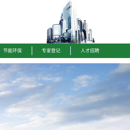
节能环保
专家登记
人才招聘