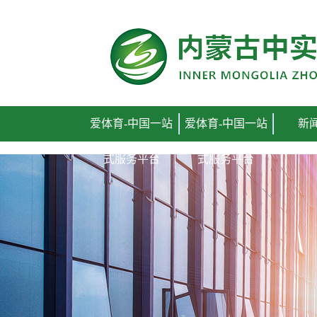
爱体育-中国一站式服务平台
爱体育-中国一站
爱体育-中国一站
新
式服务平台
式服务平台