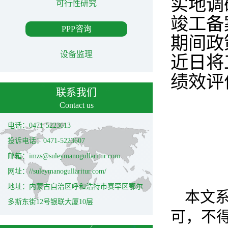
实地调
可行性研究
竣工备
PPP咨询
期间政
设备监理
近日将
绩效评
联系我们
Contact us
电话：0471-5223613
投诉电话：0471-5223607
邮箱：imzs@suleymanogullaritur.com
网址：//suleymanogullaritur.com/
地址：内蒙古自治区呼和浩特市赛罕区鄂尔
本文
多斯东街12号银联大厦10层
可，不