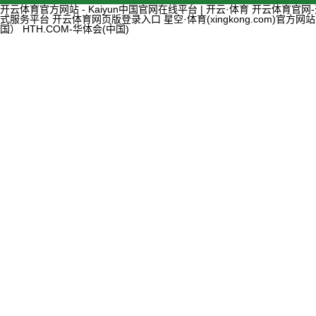
开云体育官方网站 - Kaiyun中国官网在线平台 | 开云·体育
开云体育官网
式服务平台
开云体育网页版登录入口
星空·体育(xingkong.com)官方网站
国）
HTH.COM-华体会(中国)