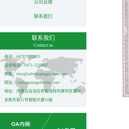
公司业绩
联系我们
联系我们
Contact us
电话：0471-5223613
投诉电话：0471-5223607
邮箱：imzs@suleymanogullaritur.com
网址：//suleymanogullaritur.com/
地址：内蒙古自治区呼和浩特市赛罕区鄂尔
多斯东街12号银联大厦10层