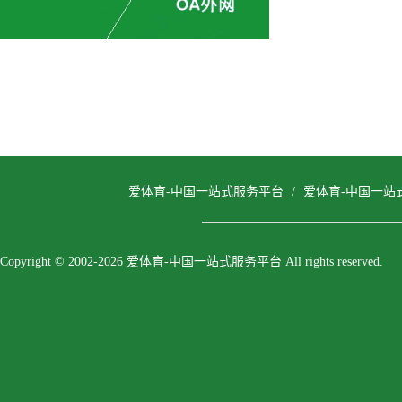
爱体育-中国一站式服务平台
/
爱体育-中国一
Copyright © 2002-2026 爱体育-中国一站式服务平台 All rights reserved.