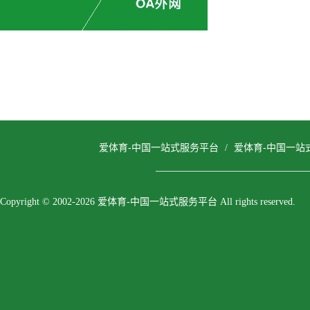
爱体育-中国一站式服务平台
/
爱体育-中国一
Copyright © 2002-2026 爱体育-中国一站式服务平台 All rights reserved.