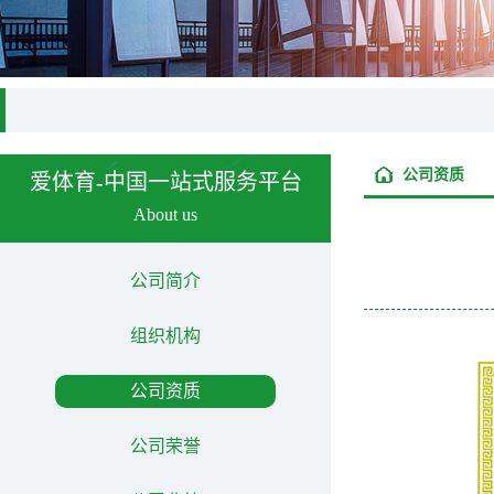
公司资质
爱体育-中国一站式服务平台
About us
公司简介
组织机构
公司资质
公司荣誉