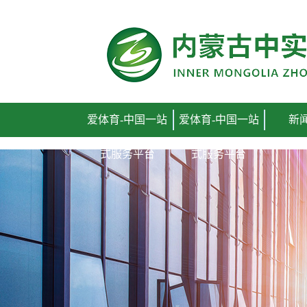
爱体育-中国一站式服务平台
爱体育-中国一站
爱体育-中国一站
新
式服务平台
式服务平台