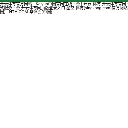
开云体育官方网站 - Kaiyun中国官网在线平台 | 开云·体育
开云体育官网
式服务平台
开云体育网页版登录入口
星空·体育(xingkong.com)官方网站
国）
HTH.COM-华体会(中国)