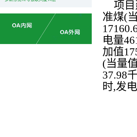
项目
准煤(当
1716
电量46
加值17
(当量
37.9
时,发电