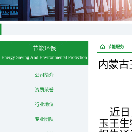
节能服务
节能环保
Energy Saving And Environmental Protection
内蒙古
公司简介
资质荣誉
行业地位
近日
专业团队
玉王生