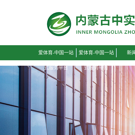
爱体育-中国一站式服务平台
爱体育-中国一站
爱体育-中国一站
新
式服务平台
式服务平台