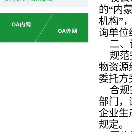
的“内
机构”
询单位
二、
规范
物资源
委托方
合规
部门，
企业生
规定。