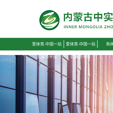
爱体育-中国一站式服务平台
爱体育-中国一站
爱体育-中国一站
新
式服务平台
式服务平台