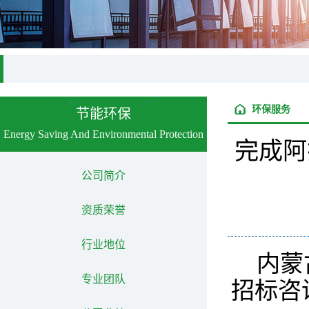
环保服务
节能环保
Energy Saving And Environmental Protection
完成阿
公司简介
资质荣誉
行业地位
内蒙
专业团队
招标咨