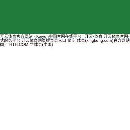
开云体育官方网站 - Kaiyun中国官网在线平台 | 开云·体育
开云体育官网
式服务平台
开云体育网页版登录入口
星空·体育(xingkong.com)官方网站
国）
HTH.COM-华体会(中国)