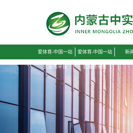
爱体育-中国一站式服务平台
爱体育-中国一站
爱体育-中国一站
新
式服务平台
式服务平台