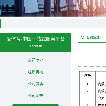
公司业绩
爱体育-中国一站式服务平台
About us
公司简介
组织机构
序号
公司资质
1
内蒙
2
内蒙
公司荣誉
3
乌海
4
内蒙