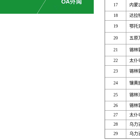
17
内蒙
18
达拉
19
鄂托
20
五原
21
锡林
22
太仆
23
锡林
24
镶黄
25
锡林
26
锡林
27
太仆
28
乌力
29
乌力