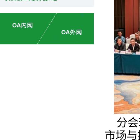
分会
市场与