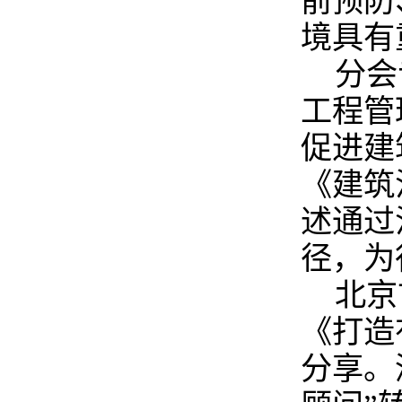
前预防
境具有
分会
工程管
促进建
《建筑
述通过
径，为
北京
《打造
分享。