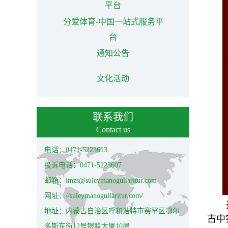
平台
分爱体育-中国一站式服务平
台
通知公告
文化活动
联系我们
Contact us
电话：0471-5223613
投诉电话：0471-5223607
邮箱：imzs@suleymanogullaritur.com
网址：//suleymanogullaritur.com/
地址：内蒙古自治区呼和浩特市赛罕区鄂尔
古中
多斯东街12号银联大厦10层