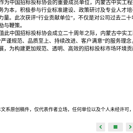
作为中国招标投标协会的重要成员单位，内蒙古中实工程
务为本，积极参与行业标准建设、政策研讨及专业人才培
力量。此次获评“行业贡献单位”，不仅是对公司过去二
励与鞭策。
值此中国招标投标协会成立二十周年之际，内蒙古中实工
“严谨规范、品质至上、持续改进、客户满意”的服务理
展，为构建更加规范、透明、高效的招标投标市场环境贡献
本文系原创稿件，仅代表作者立场，任何单位以及个人未经许可