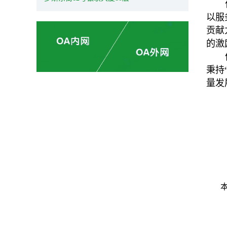
以服
贡献
的激
秉持
量发