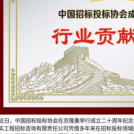
近日，中国招标投标协会在京隆重举行成立二十周年纪念
实工程招标咨询有限责任公司凭借多年来在招标投标领域