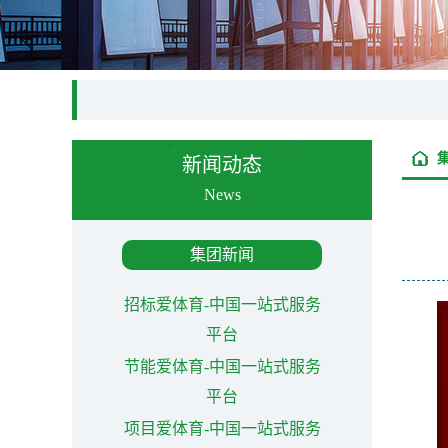
新闻动态
News
集团新闻
招标爱体育-中国一站式服务
平台
节能爱体育-中国一站式服务
平台
项目爱体育-中国一站式服务