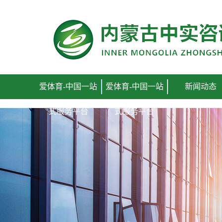
爱体育-中国一站式服务平台
爱体育-中国一站
爱体育-中国一站
新闻动态
式服务平台
式服务平台